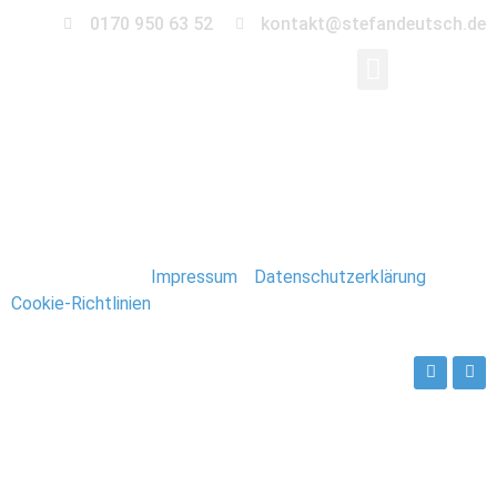
0170 950 63 52
kontakt@stefandeutsch.de
104_Spitzbergen_Lon
Stefan Deutsch |
Impressum
/
Datenschutzerklärung
/
Cookie-Richtlinien