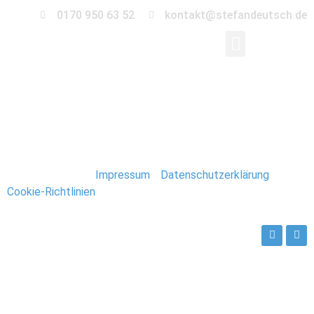
0170 950 63 52
kontakt@stefandeutsch.de
054_Spitzbergen_Lon
Stefan Deutsch |
Impressum
/
Datenschutzerklärung
/
Cookie-Richtlinien