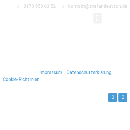
0170 950 63 52
kontakt@stefandeutsch.de
021_Spitzbergen_Lon
Stefan Deutsch |
Impressum
/
Datenschutzerklärung
/
Cookie-Richtlinien