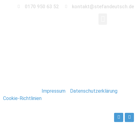
0170 950 63 52
kontakt@stefandeutsch.de
2018-06-28-0023-
Stefan-Deutsch
Stefan Deutsch |
Impressum
/
Datenschutzerklärung
/
Cookie-Richtlinien