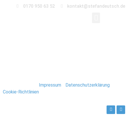
0170 950 63 52
kontakt@stefandeutsch.de
0041-kroatien-
urlaub
Stefan Deutsch |
Impressum
/
Datenschutzerklärung
/
Cookie-Richtlinien