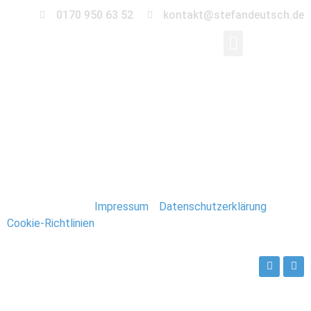
0170 950 63 52
kontakt@stefandeutsch.de
0025-kroatien-
urlaub
Stefan Deutsch |
Impressum
/
Datenschutzerklärung
/
Cookie-Richtlinien