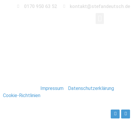
0170 950 63 52
kontakt@stefandeutsch.de
0012-kroatien-
urlaub
Stefan Deutsch |
Impressum
/
Datenschutzerklärung
/
Cookie-Richtlinien