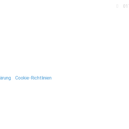
01
Business
Events
Immobilien
Fotobox miet
laub
ärung
/
Cookie-Richtlinien