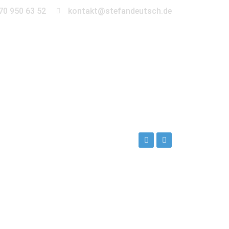
70 950 63 52
kontakt@stefandeutsch.de
en
360° Tour
Kontakt