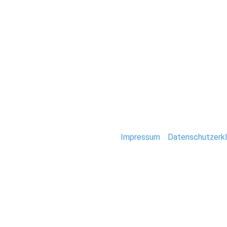
Hochzeit
0010-kroatien-ur
Stefan Deutsch |
Impressum
/
Datenschutzerkl