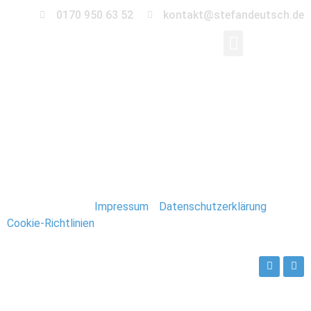
0170 950 63 52
kontakt@stefandeutsch.de
0008-kroatien-
urlaub
Stefan Deutsch |
Impressum
/
Datenschutzerklärung
/
Cookie-Richtlinien