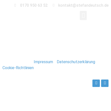
0170 950 63 52
kontakt@stefandeutsch.de
034_Kreuzfahrt_Karib
Stefan Deutsch |
Impressum
/
Datenschutzerklärung
/
Cookie-Richtlinien