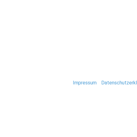
Hochzeit
033_Kreuzfahrt_K
Stefan Deutsch |
Impressum
/
Datenschutzerkl