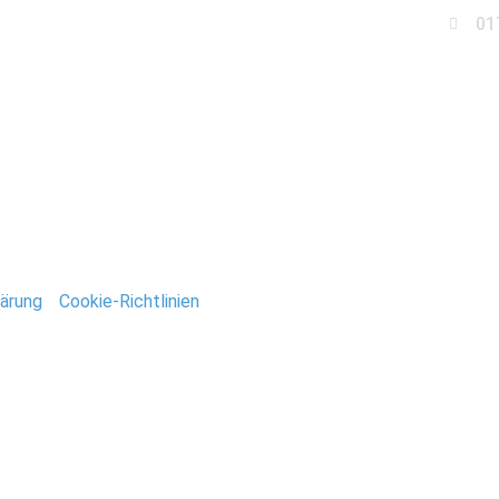
01
Business
Events
Immobilien
Fotobox miet
aribik_StefanDeutsch
ärung
/
Cookie-Richtlinien