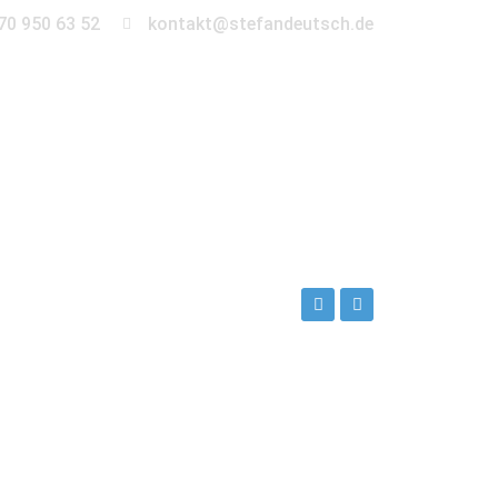
70 950 63 52
kontakt@stefandeutsch.de
en
360° Tour
Kontakt