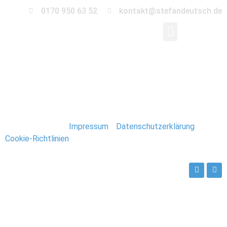
0170 950 63 52
kontakt@stefandeutsch.de
0105_Hochzeit_Orang
Stefan Deutsch |
Impressum
/
Datenschutzerklärung
/
Cookie-Richtlinien