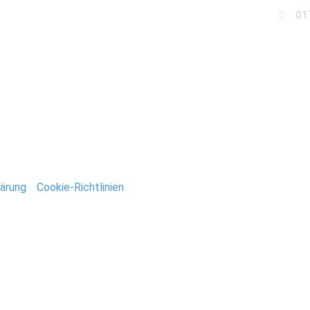
01
Business
Events
Immobilien
Fotobox miet
rangerie_Elbauenpark_
ärung
/
Cookie-Richtlinien