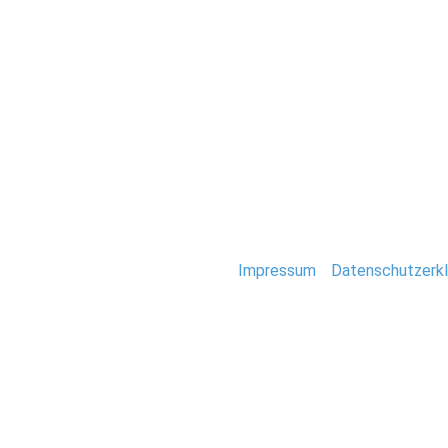
Hochzeit
0061_Hochzeit_O
Stefan Deutsch |
Impressum
/
Datenschutzerkl