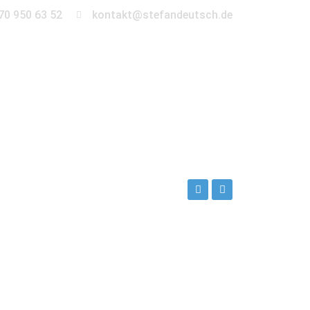
70 950 63 52
kontakt@stefandeutsch.de
en
360° Tour
Kontakt
Magdeburg