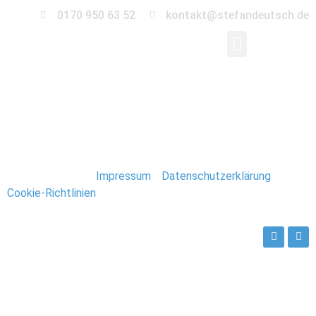
0170 950 63 52
kontakt@stefandeutsch.de
0055_Hochzeit_Orang
Stefan Deutsch |
Impressum
/
Datenschutzerklärung
/
Cookie-Richtlinien