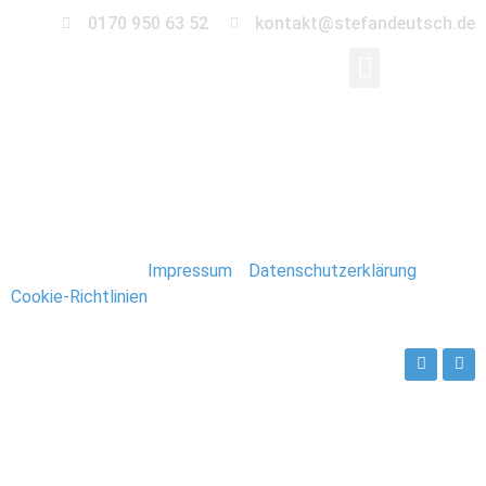
0170 950 63 52
kontakt@stefandeutsch.de
0052_Hochzeit_Orang
Stefan Deutsch |
Impressum
/
Datenschutzerklärung
/
Cookie-Richtlinien