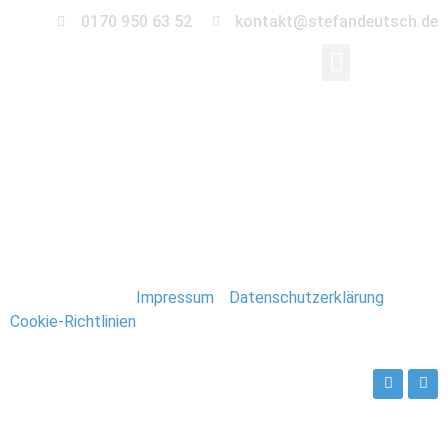
0170 950 63 52
kontakt@stefandeutsch.de
115-hochzeit-kirche-
magdeburg
Stefan Deutsch |
Impressum
/
Datenschutzerklärung
/
Cookie-Richtlinien