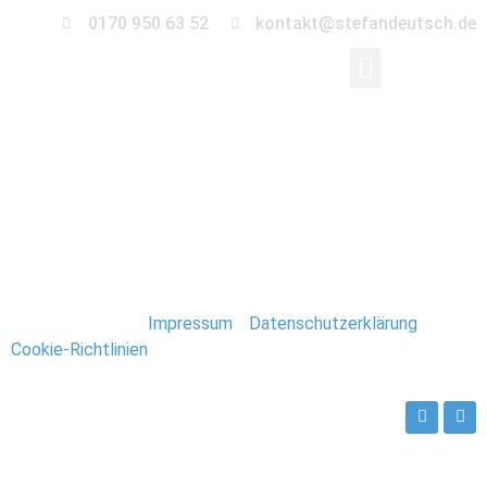
0170 950 63 52
kontakt@stefandeutsch.de
099-hochzeit-
kirche-magdeburg
Stefan Deutsch |
Impressum
/
Datenschutzerklärung
/
Cookie-Richtlinien