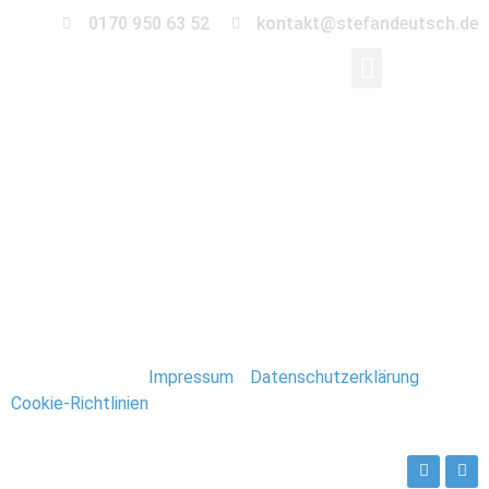
0170 950 63 52
kontakt@stefandeutsch.de
0093_Hochzeit-
Magdeburg-Insel-
Jugend
Stefan Deutsch |
Impressum
/
Datenschutzerklärung
/
Cookie-Richtlinien