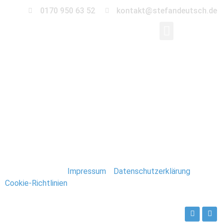
0170 950 63 52
kontakt@stefandeutsch.de
0085_Hochzeit-
Magdeburg-Insel-
Jugend
Stefan Deutsch |
Impressum
/
Datenschutzerklärung
/
Cookie-Richtlinien