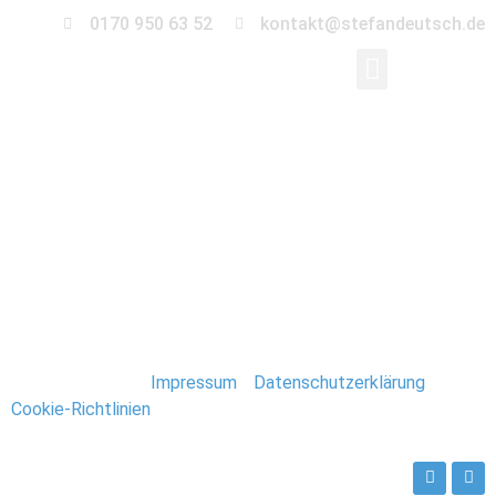
0170 950 63 52
kontakt@stefandeutsch.de
0001_Hochzeit-
Magdeburg-Insel-
Jugend
Stefan Deutsch |
Impressum
/
Datenschutzerklärung
/
Cookie-Richtlinien