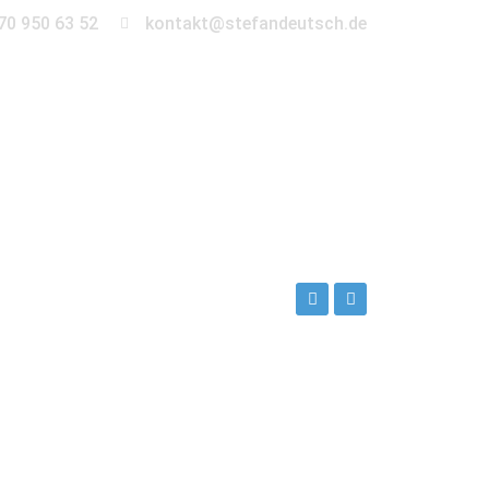
70 950 63 52
kontakt@stefandeutsch.de
en
360° Tour
Kontakt