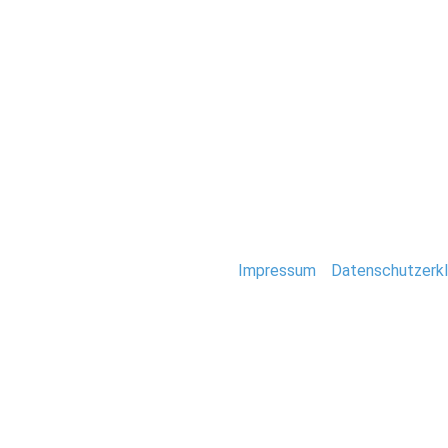
Hochzeit
0092-hochzeit-hi
Stefan Deutsch |
Impressum
/
Datenschutzerkl