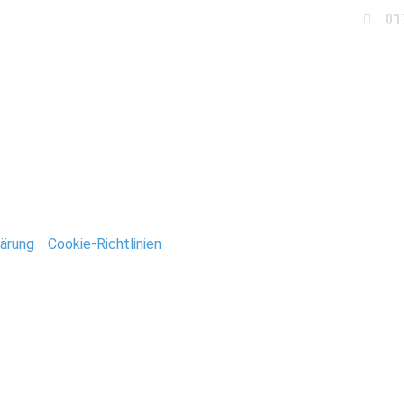
01
Business
Events
Immobilien
Fotobox miet
ldesheim
ärung
/
Cookie-Richtlinien