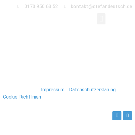
0170 950 63 52
kontakt@stefandeutsch.de
0086-hochzeit-
hildesheim
Stefan Deutsch |
Impressum
/
Datenschutzerklärung
/
Cookie-Richtlinien