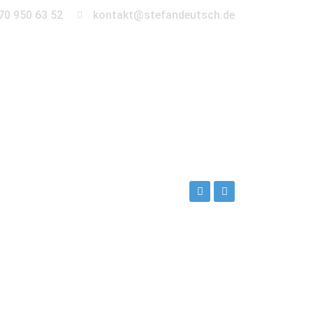
70 950 63 52
kontakt@stefandeutsch.de
en
360° Tour
Kontakt