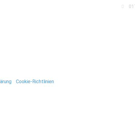
01
Business
Events
Immobilien
Fotobox miet
ldesheim
ärung
/
Cookie-Richtlinien