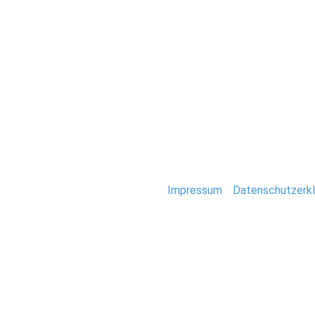
Hochzeit
0076-hochzeit-hi
Stefan Deutsch |
Impressum
/
Datenschutzerkl