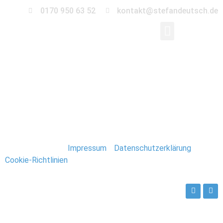
0170 950 63 52
kontakt@stefandeutsch.de
0070-hochzeit-
hildesheim
Stefan Deutsch |
Impressum
/
Datenschutzerklärung
/
Cookie-Richtlinien