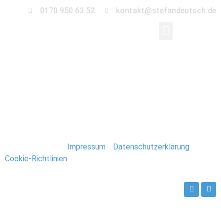
0170 950 63 52
kontakt@stefandeutsch.de
0035-hochzeit-
hildesheim
Stefan Deutsch |
Impressum
/
Datenschutzerklärung
/
Cookie-Richtlinien