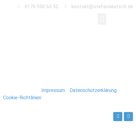
0170 950 63 52
kontakt@stefandeutsch.de
0022-hochzeit-
hildesheim
Stefan Deutsch |
Impressum
/
Datenschutzerklärung
/
Cookie-Richtlinien