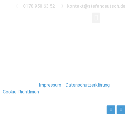
0170 950 63 52
kontakt@stefandeutsch.de
071-hochzeit-
fahrrad-magdeburg
Stefan Deutsch |
Impressum
/
Datenschutzerklärung
/
Cookie-Richtlinien