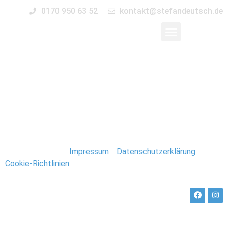
0170 950 63 52
kontakt@stefandeutsch.de
055-hochzeit-
fahrrad-magdeburg
Stefan Deutsch |
Impressum
/
Datenschutzerklärung
/
Cookie-Richtlinien