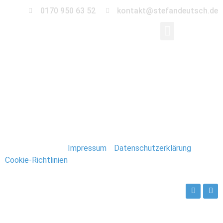
0170 950 63 52
kontakt@stefandeutsch.de
052-hochzeit-
fahrrad-magdeburg
Stefan Deutsch |
Impressum
/
Datenschutzerklärung
/
Cookie-Richtlinien