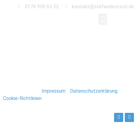
0170 950 63 52
kontakt@stefandeutsch.de
036-hochzeit-
fahrrad-magdeburg
Stefan Deutsch |
Impressum
/
Datenschutzerklärung
/
Cookie-Richtlinien