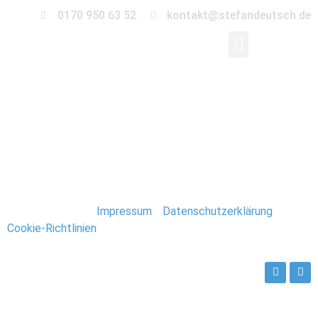
0170 950 63 52
kontakt@stefandeutsch.de
026-hochzeit-
fahrrad-magdeburg
Stefan Deutsch |
Impressum
/
Datenschutzerklärung
/
Cookie-Richtlinien