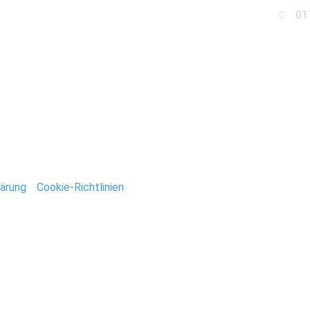
01
Business
Events
Immobilien
Fotobox miet
usgabe_Barby_061
ärung
/
Cookie-Richtlinien