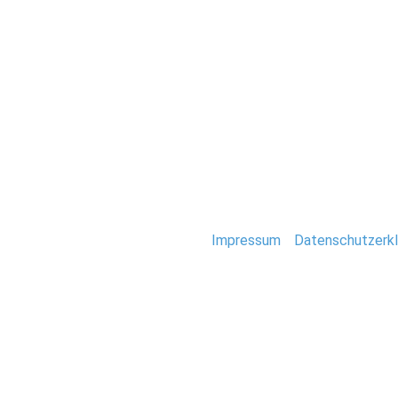
Hochzeit
Hochzeit_August
Stefan Deutsch |
Impressum
/
Datenschutzerkl