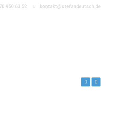
70 950 63 52
kontakt@stefandeutsch.de
en
360° Tour
Kontakt