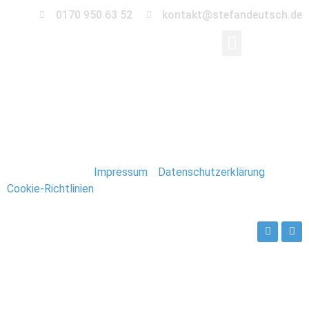
0170 950 63 52
kontakt@stefandeutsch.de
Hochzeit_Augustusga
Stefan Deutsch |
Impressum
/
Datenschutzerklärung
/
Cookie-Richtlinien