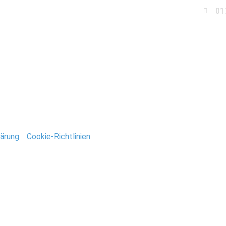
01
Business
Events
Immobilien
Fotobox miet
usgabe_Barby_056
ärung
/
Cookie-Richtlinien