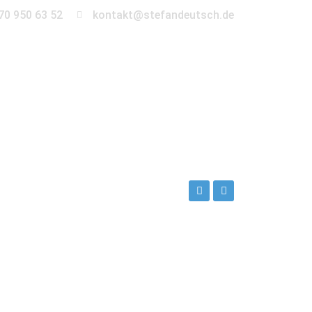
70 950 63 52
kontakt@stefandeutsch.de
en
360° Tour
Kontakt