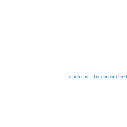
Hochzeit
Hochzeit_August
Stefan Deutsch |
Impressum
/
Datenschutzerkl