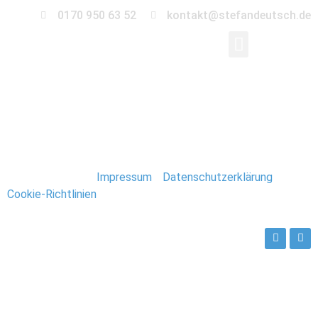
0170 950 63 52
kontakt@stefandeutsch.de
Hochzeit_Augustusga
Stefan Deutsch |
Impressum
/
Datenschutzerklärung
/
Cookie-Richtlinien