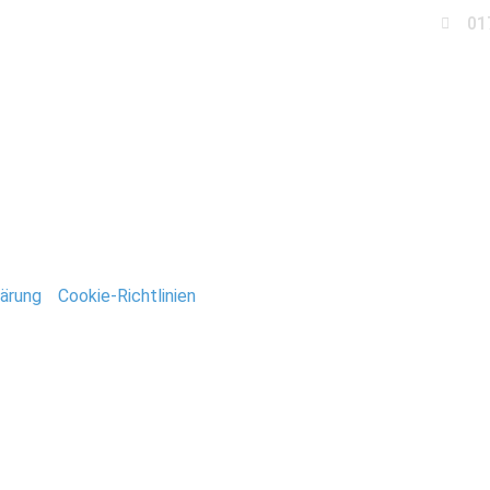
01
Business
Events
Immobilien
Fotobox miet
usgabe_Barby_042
ärung
/
Cookie-Richtlinien