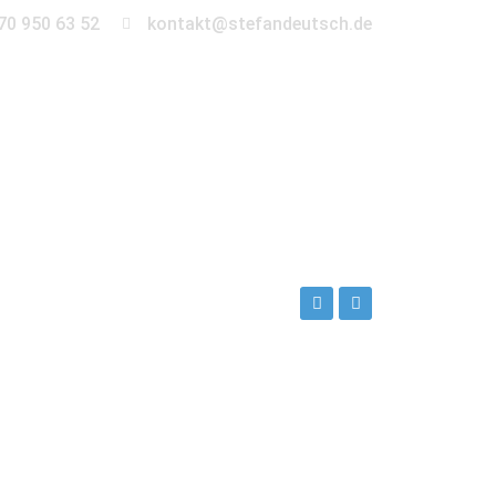
70 950 63 52
kontakt@stefandeutsch.de
en
360° Tour
Kontakt