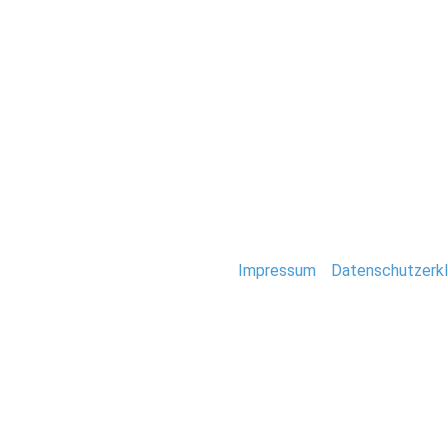
Hochzeit
Hochzeit_August
Stefan Deutsch |
Impressum
/
Datenschutzerkl