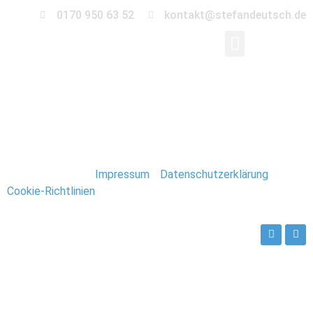
0170 950 63 52
kontakt@stefandeutsch.de
Hochzeit_Augustusga
Stefan Deutsch |
Impressum
/
Datenschutzerklärung
/
Cookie-Richtlinien