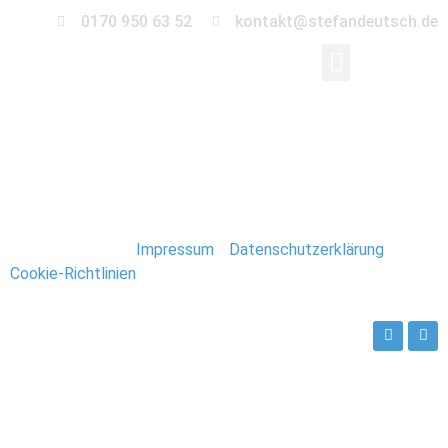
0170 950 63 52
kontakt@stefandeutsch.de
Hochzeit_Augustusga
Stefan Deutsch |
Impressum
/
Datenschutzerklärung
/
Cookie-Richtlinien