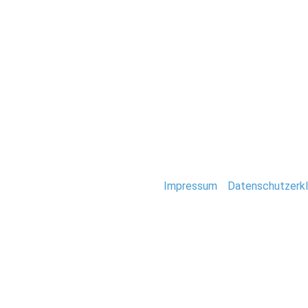
Hochzeit
2019-09-20-0104
Stefan Deutsch |
Impressum
/
Datenschutzerkl