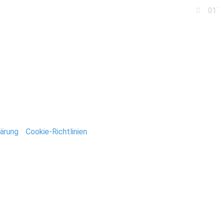
01
Business
Events
Immobilien
Fotobox miet
-Stefan-Deutsch
ärung
/
Cookie-Richtlinien