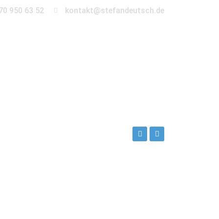
70 950 63 52
kontakt@stefandeutsch.de
en
360° Tour
Kontakt